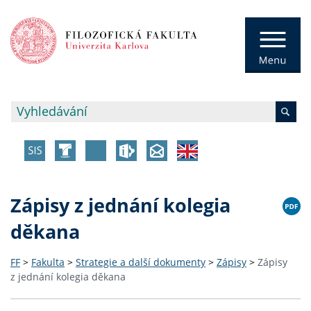
Zápisy z jednání kolegia
děkana
FF
>
Fakulta
>
Strategie a další dokumenty
>
Zápisy
>
Zápisy
z jednání kolegia děkana