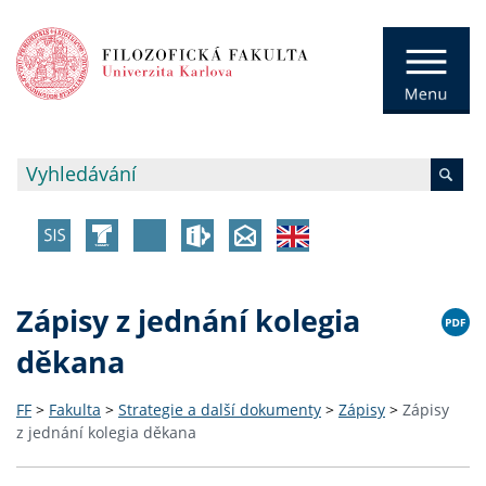
Zápisy z jednání kolegia
děkana
FF
>
Fakulta
>
Strategie a další dokumenty
>
Zápisy
>
Zápisy
z jednání kolegia děkana