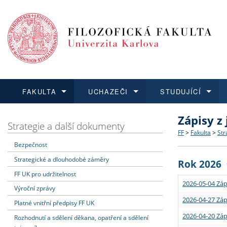
FAKULTA
UCHAZEČI
STUDUJÍCÍ
Zápisy z
FAKULTA
UCHAZEČI
STUDUJÍCÍ
VĚDA A VÝZKUM
ZAHRANIČÍ
Struktura a
Co studova
Bakalářsk
O vědě a 
Aktuální n
Strategie a další dokumenty
FF
>
Fakulta
>
Str
Bezpečnost
Dozvědět se více
Podat přihlášku
Dozvědět se více
Dozvědět se více
Dozvědět se více
Strategie 
Učitelské 
Doktorské
Akademické
Vyjíždějící
Strategické a dlouhodobé záměry
Rok 2026
Podpora a
Informace 
Rigorózní 
Granty a p
Přijíždějíc
FF UK pro udržitelnost
2026-05-04 Záp
Výroční zprávy
Absolventi
Vyjíždějíc
2026-04-27 Záp
Platné vnitřní předpisy FF UK
2026-04-20 Záp
Rozhodnutí a sdělení děkana, opatření a sdělení
Fakultní š