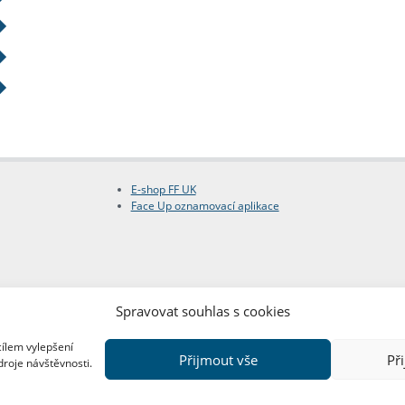
E-shop FF UK
Face Up oznamovací aplikace
Spravovat souhlas s cookies
cílem vylepšení
Přijmout vše
Př
droje návštěvnosti.
Copyright © FF UK 2026
Design:
Red Peppers