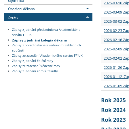
tajemníka
2026-03-16 Záp
Opatření děkana
2026-03-09 Záp
Zápisy
2026-03-02 Záp
Zápisy z jednání předsednictva Akademického
2026-02-23 Záp
senátu FF UK
2026-02-16 Záp
Zápisy z jednání kolegia děkana
Zápisy z porad děkana s vedoucími základních
2026-02-09 Záp
součástí
Zápisy ze zasedání Akademického senátu FF UK
2026-02-02 Záp
Zápisy z jednání Ediční rady
Zápisy ze zasedání Vědecké rady
2026-01-26 Záp
Zápisy z jednání komisí fakulty
2026-01-12 Záp
2026-01-05 Záp
Rok 2025
Rok 2024
Rok 2023