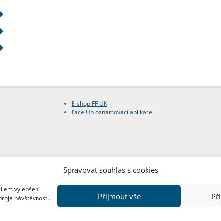
E-shop FF UK
Face Up oznamovací aplikace
Spravovat souhlas s cookies
cílem vylepšení
Přijmout vše
Př
droje návštěvnosti.
Copyright © FF UK 2026
Design:
Red Peppers