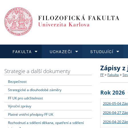
FAKULTA
UCHAZEČI
STUDUJÍCÍ
Zápisy z
FAKULTA
UCHAZEČI
STUDUJÍCÍ
VĚDA A VÝZKUM
ZAHRANIČÍ
Struktura a
Co studova
Bakalářsk
O vědě a 
Aktuální n
Strategie a další dokumenty
FF
>
Fakulta
>
Str
Bezpečnost
Dozvědět se více
Podat přihlášku
Dozvědět se více
Dozvědět se více
Dozvědět se více
Strategie 
Učitelské 
Doktorské
Akademické
Vyjíždějící
Strategické a dlouhodobé záměry
Rok 2026
Podpora a
Informace 
Rigorózní 
Granty a p
Přijíždějíc
FF UK pro udržitelnost
2026-05-04 Záp
Výroční zprávy
Absolventi
Vyjíždějíc
2026-04-27 Záp
Platné vnitřní předpisy FF UK
2026-04-20 Záp
Rozhodnutí a sdělení děkana, opatření a sdělení
Fakultní š