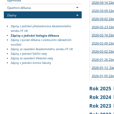
tajemníka
2026-03-16 Záp
Opatření děkana
2026-03-09 Záp
Zápisy
2026-03-02 Záp
Zápisy z jednání předsednictva Akademického
2026-02-23 Záp
senátu FF UK
2026-02-16 Záp
Zápisy z jednání kolegia děkana
Zápisy z porad děkana s vedoucími základních
2026-02-09 Záp
součástí
Zápisy ze zasedání Akademického senátu FF UK
2026-02-02 Záp
Zápisy z jednání Ediční rady
Zápisy ze zasedání Vědecké rady
2026-01-26 Záp
Zápisy z jednání komisí fakulty
2026-01-12 Záp
2026-01-05 Záp
Rok 2025
Rok 2024
Rok 2023