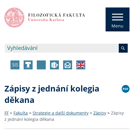
Zápisy z jednání kolegia
děkana
FF
>
Fakulta
>
Strategie a další dokumenty
>
Zápisy
>
Zápisy
z jednání kolegia děkana