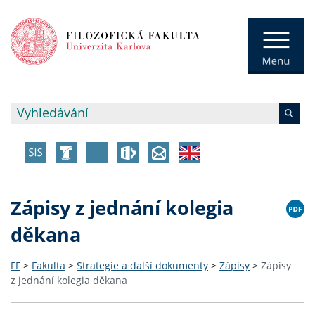
Zápisy z jednání kolegia
děkana
FF
>
Fakulta
>
Strategie a další dokumenty
>
Zápisy
>
Zápisy
z jednání kolegia děkana