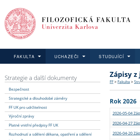
FAKULTA
UCHAZEČI
STUDUJÍCÍ
Zápisy z
FAKULTA
UCHAZEČI
STUDUJÍCÍ
VĚDA A VÝZKUM
ZAHRANIČÍ
Struktura a
Co studova
Bakalářsk
O vědě a 
Aktuální n
Strategie a další dokumenty
FF
>
Fakulta
>
Str
Bezpečnost
Dozvědět se více
Podat přihlášku
Dozvědět se více
Dozvědět se více
Dozvědět se více
Strategie 
Učitelské 
Doktorské
Akademické
Vyjíždějící
Strategické a dlouhodobé záměry
Rok 2026
Podpora a
Informace 
Rigorózní 
Granty a p
Přijíždějíc
FF UK pro udržitelnost
2026-05-04 Záp
Výroční zprávy
Absolventi
Vyjíždějíc
2026-04-27 Záp
Platné vnitřní předpisy FF UK
2026-04-20 Záp
Rozhodnutí a sdělení děkana, opatření a sdělení
Fakultní š