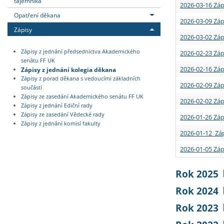
tajemníka
2026-03-16 Záp
Opatření děkana
2026-03-09 Záp
Zápisy
2026-03-02 Záp
Zápisy z jednání předsednictva Akademického
2026-02-23 Záp
senátu FF UK
2026-02-16 Záp
Zápisy z jednání kolegia děkana
Zápisy z porad děkana s vedoucími základních
2026-02-09 Záp
součástí
Zápisy ze zasedání Akademického senátu FF UK
2026-02-02 Záp
Zápisy z jednání Ediční rady
Zápisy ze zasedání Vědecké rady
2026-01-26 Záp
Zápisy z jednání komisí fakulty
2026-01-12 Záp
2026-01-05 Záp
Rok 2025
Rok 2024
Rok 2023