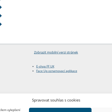
Zobrazit mobilní verzi stránek
E-shop FF UK
Face Up oznamovací aplikace
Spravovat souhlas s cookies
cílem vylepšení