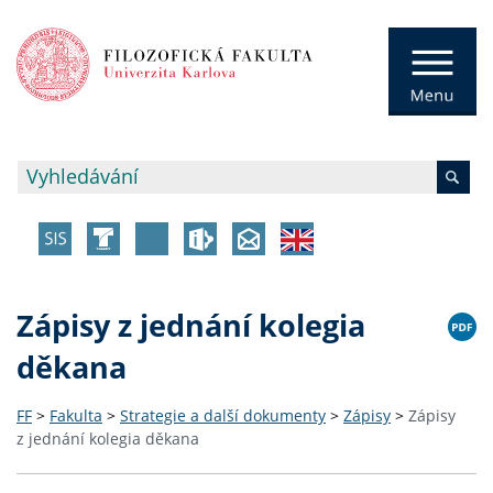
Zápisy z jednání kolegia
děkana
FF
>
Fakulta
>
Strategie a další dokumenty
>
Zápisy
>
Zápisy
z jednání kolegia děkana