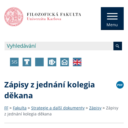
Zápisy z jednání kolegia
děkana
FF
>
Fakulta
>
Strategie a další dokumenty
>
Zápisy
>
Zápisy
z jednání kolegia děkana