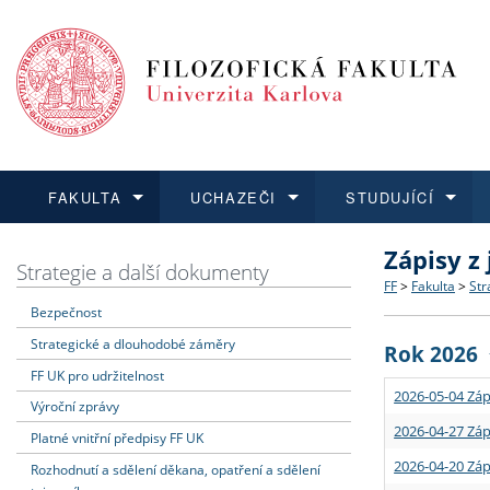
FAKULTA
UCHAZEČI
STUDUJÍCÍ
Zápisy z
FAKULTA
UCHAZEČI
STUDUJÍCÍ
VĚDA A VÝZKUM
ZAHRANIČÍ
Struktura a
Co studova
Bakalářsk
O vědě a 
Aktuální n
Strategie a další dokumenty
FF
>
Fakulta
>
Str
Bezpečnost
Dozvědět se více
Podat přihlášku
Dozvědět se více
Dozvědět se více
Dozvědět se více
Strategie 
Učitelské 
Doktorské
Akademické
Vyjíždějící
Strategické a dlouhodobé záměry
Rok 2026
Podpora a
Informace 
Rigorózní 
Granty a p
Přijíždějíc
FF UK pro udržitelnost
2026-05-04 Záp
Výroční zprávy
Absolventi
Vyjíždějíc
2026-04-27 Záp
Platné vnitřní předpisy FF UK
2026-04-20 Záp
Rozhodnutí a sdělení děkana, opatření a sdělení
Fakultní š