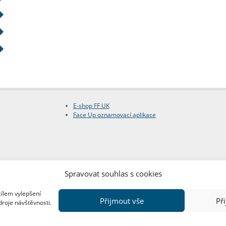
E-shop FF UK
Face Up oznamovací aplikace
Spravovat souhlas s cookies
cílem vylepšení
Přijmout vše
Př
droje návštěvnosti.
Copyright © FF UK 2026
Design:
Red Peppers