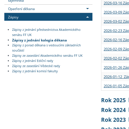
tajemníka
2026-03-16 Záp
Opatření děkana
2026-03-09 Záp
Zápisy
2026-03-02 Záp
Zápisy z jednání předsednictva Akademického
2026-02-23 Záp
senátu FF UK
2026-02-16 Záp
Zápisy z jednání kolegia děkana
Zápisy z porad děkana s vedoucími základních
2026-02-09 Záp
součástí
Zápisy ze zasedání Akademického senátu FF UK
2026-02-02 Záp
Zápisy z jednání Ediční rady
Zápisy ze zasedání Vědecké rady
2026-01-26 Záp
Zápisy z jednání komisí fakulty
2026-01-12 Záp
2026-01-05 Záp
Rok 2025
Rok 2024
Rok 2023