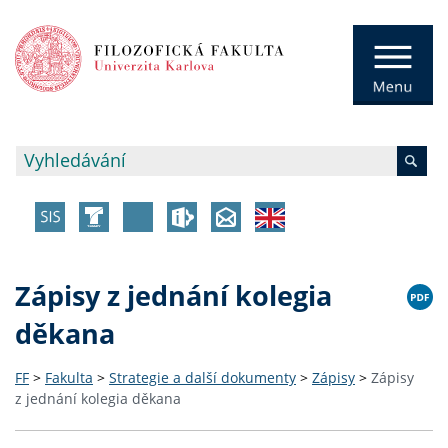
Zápisy z jednání kolegia
děkana
FF
>
Fakulta
>
Strategie a další dokumenty
>
Zápisy
>
Zápisy
z jednání kolegia děkana