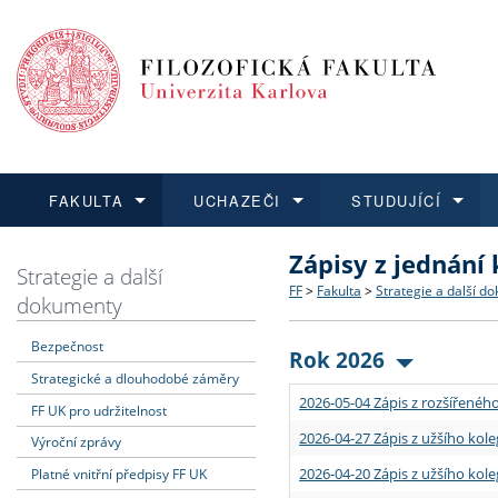
FAKULTA
UCHAZEČI
STUDUJÍCÍ
Zápisy z jednání
FAKULTA
UCHAZEČI
STUDUJÍCÍ
VĚDA A VÝZKUM
ZAHRANIČÍ
Struktura a historie
Co studovat a jak se přihlá
Bakalářské a magisterské
O vědě a výzkumu na FF
Aktuální nabídky a výběrov
Strategie a další
FF
>
Fakulta
>
Strategie a další d
dokumenty
Dozvědět se více
Podat přihlášku
Dozvědět se více
Dozvědět se více
Dozvědět se více
Strategie a další dokumen
Učitelské studijní program
Doktorské studium
Akademické kvalifikace
Vyjíždějící studenti
Bezpečnost
Rok 2026
Strategické a dlouhodobé záměry
Podpora a benefity pro z
Informace k průběhu přijím
Rigorózní řízení
Granty a projekty
Přijíždějící studenti
2026-05-04 Zápis z rozšířeného
FF UK pro udržitelnost
Absolventi fakulty
Vyjíždějící zaměstnanci
2026-04-27 Zápis z užšího kole
Výroční zprávy
2026-04-20 Zápis z užšího kole
Platné vnitřní předpisy FF UK
Fakultní školy FF UK