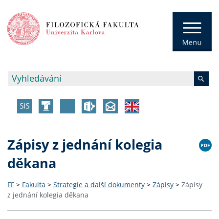
Zápisy z jednání kolegia
děkana
FF
>
Fakulta
>
Strategie a další dokumenty
>
Zápisy
>
Zápisy
z jednání kolegia děkana