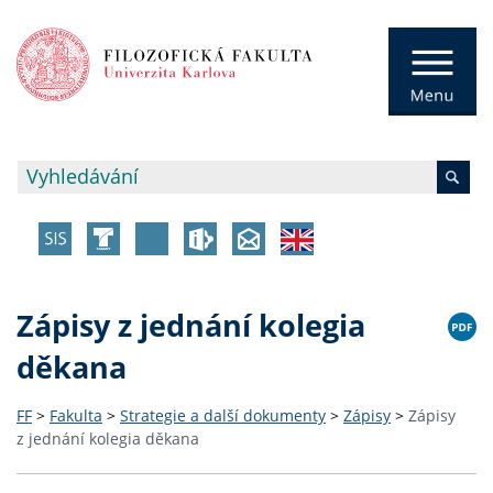
Zápisy z jednání kolegia
děkana
FF
>
Fakulta
>
Strategie a další dokumenty
>
Zápisy
>
Zápisy
z jednání kolegia děkana