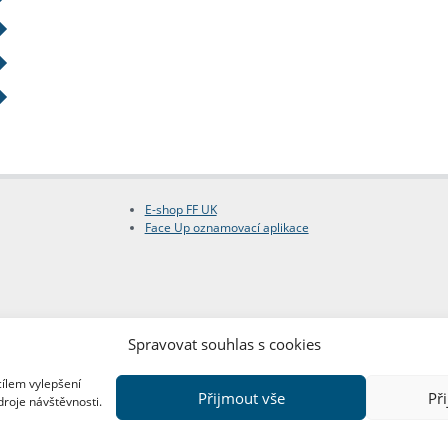
E-shop FF UK
Face Up oznamovací aplikace
Spravovat souhlas s cookies
cílem vylepšení
Přijmout vše
Př
droje návštěvnosti.
Copyright © FF UK 2026
Design:
Red Peppers