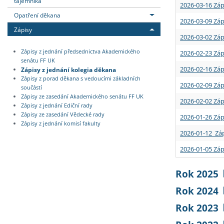
tajemníka
2026-03-16 Záp
Opatření děkana
2026-03-09 Záp
Zápisy
2026-03-02 Záp
Zápisy z jednání předsednictva Akademického
2026-02-23 Záp
senátu FF UK
2026-02-16 Záp
Zápisy z jednání kolegia děkana
Zápisy z porad děkana s vedoucími základních
2026-02-09 Záp
součástí
Zápisy ze zasedání Akademického senátu FF UK
2026-02-02 Záp
Zápisy z jednání Ediční rady
Zápisy ze zasedání Vědecké rady
2026-01-26 Záp
Zápisy z jednání komisí fakulty
2026-01-12 Záp
2026-01-05 Záp
Rok 2025
Rok 2024
Rok 2023