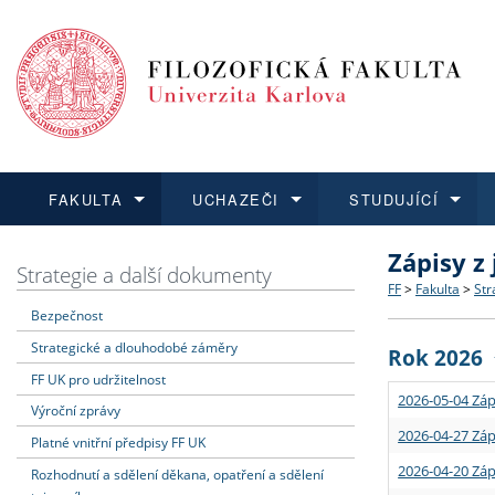
FAKULTA
UCHAZEČI
STUDUJÍCÍ
Zápisy z
FAKULTA
UCHAZEČI
STUDUJÍCÍ
VĚDA A VÝZKUM
ZAHRANIČÍ
Struktura a
Co studova
Bakalářsk
O vědě a 
Aktuální n
Strategie a další dokumenty
FF
>
Fakulta
>
Str
Bezpečnost
Dozvědět se více
Podat přihlášku
Dozvědět se více
Dozvědět se více
Dozvědět se více
Strategie 
Učitelské 
Doktorské
Akademické
Vyjíždějící
Strategické a dlouhodobé záměry
Rok 2026
Podpora a
Informace 
Rigorózní 
Granty a p
Přijíždějíc
FF UK pro udržitelnost
2026-05-04 Záp
Výroční zprávy
Absolventi
Vyjíždějíc
2026-04-27 Záp
Platné vnitřní předpisy FF UK
2026-04-20 Záp
Rozhodnutí a sdělení děkana, opatření a sdělení
Fakultní š