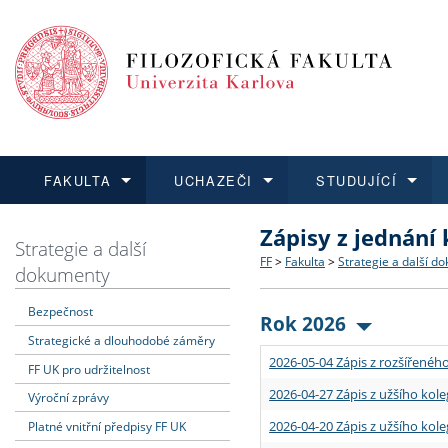
FAKULTA
UCHAZEČI
STUDUJÍCÍ
Zápisy z jednání
FAKULTA
UCHAZEČI
STUDUJÍCÍ
VĚDA A VÝZKUM
ZAHRANIČÍ
Struktura a historie
Co studovat a jak se přihlá
Bakalářské a magisterské
O vědě a výzkumu na FF
Aktuální nabídky a výběrov
Strategie a další
FF
>
Fakulta
>
Strategie a další d
dokumenty
Dozvědět se více
Podat přihlášku
Dozvědět se více
Dozvědět se více
Dozvědět se více
Strategie a další dokumen
Učitelské studijní program
Doktorské studium
Akademické kvalifikace
Vyjíždějící studenti
Bezpečnost
Rok 2026
Strategické a dlouhodobé záměry
Podpora a benefity pro z
Informace k průběhu přijím
Rigorózní řízení
Granty a projekty
Přijíždějící studenti
2026-05-04 Zápis z rozšířeného
FF UK pro udržitelnost
Absolventi fakulty
Vyjíždějící zaměstnanci
2026-04-27 Zápis z užšího kole
Výroční zprávy
2026-04-20 Zápis z užšího kole
Platné vnitřní předpisy FF UK
Fakultní školy FF UK