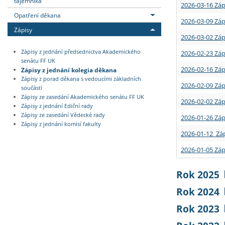
tajemníka
2026-03-16 Záp
Opatření děkana
2026-03-09 Záp
Zápisy
2026-03-02 Záp
Zápisy z jednání předsednictva Akademického
2026-02-23 Záp
senátu FF UK
2026-02-16 Záp
Zápisy z jednání kolegia děkana
Zápisy z porad děkana s vedoucími základních
2026-02-09 Záp
součástí
Zápisy ze zasedání Akademického senátu FF UK
2026-02-02 Záp
Zápisy z jednání Ediční rady
Zápisy ze zasedání Vědecké rady
2026-01-26 Záp
Zápisy z jednání komisí fakulty
2026-01-12 Záp
2026-01-05 Záp
Rok 2025
Rok 2024
Rok 2023