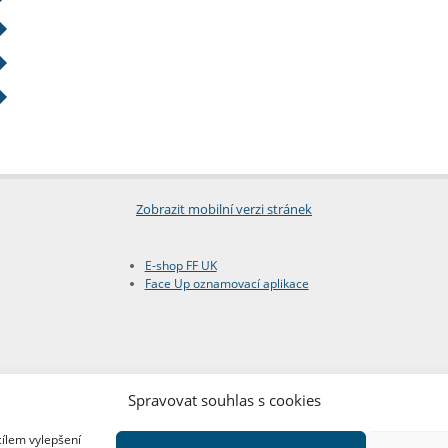
Zobrazit mobilní verzi stránek
E-shop FF UK
Face Up oznamovací aplikace
Spravovat souhlas s cookies
cílem vylepšení