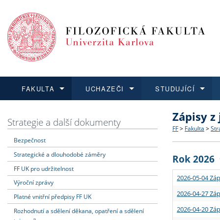
FAKULTA
UCHAZEČI
STUDUJÍCÍ
Zápisy z
FAKULTA
UCHAZEČI
STUDUJÍCÍ
VĚDA A VÝZKUM
ZAHRANIČÍ
Struktura a
Co studova
Bakalářsk
O vědě a 
Aktuální n
Strategie a další dokumenty
FF
>
Fakulta
>
Str
Bezpečnost
Dozvědět se více
Podat přihlášku
Dozvědět se více
Dozvědět se více
Dozvědět se více
Strategie 
Učitelské 
Doktorské
Akademické
Vyjíždějící
Strategické a dlouhodobé záměry
Rok 2026
Podpora a
Informace 
Rigorózní 
Granty a p
Přijíždějíc
FF UK pro udržitelnost
2026-05-04 Záp
Výroční zprávy
Absolventi
Vyjíždějíc
2026-04-27 Záp
Platné vnitřní předpisy FF UK
2026-04-20 Záp
Rozhodnutí a sdělení děkana, opatření a sdělení
Fakultní š