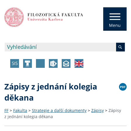
Zápisy z jednání kolegia
děkana
FF
>
Fakulta
>
Strategie a další dokumenty
>
Zápisy
>
Zápisy
z jednání kolegia děkana