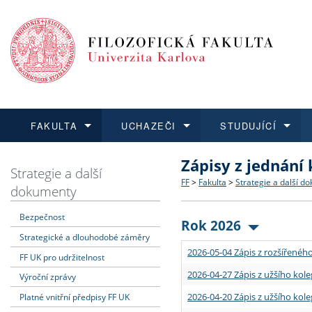
FAKULTA
UCHAZEČI
STUDUJÍCÍ
Zápisy z jednání
FAKULTA
UCHAZEČI
STUDUJÍCÍ
VĚDA A VÝZKUM
ZAHRANIČÍ
Struktura a historie
Co studovat a jak se přihlá
Bakalářské a magisterské
O vědě a výzkumu na FF
Aktuální nabídky a výběrov
Strategie a další
FF
>
Fakulta
>
Strategie a další d
dokumenty
Dozvědět se více
Podat přihlášku
Dozvědět se více
Dozvědět se více
Dozvědět se více
Strategie a další dokumen
Učitelské studijní program
Doktorské studium
Akademické kvalifikace
Vyjíždějící studenti
Bezpečnost
Rok 2026
Strategické a dlouhodobé záměry
Podpora a benefity pro z
Informace k průběhu přijím
Rigorózní řízení
Granty a projekty
Přijíždějící studenti
2026-05-04 Zápis z rozšířeného
FF UK pro udržitelnost
Absolventi fakulty
Vyjíždějící zaměstnanci
2026-04-27 Zápis z užšího kole
Výroční zprávy
2026-04-20 Zápis z užšího kole
Platné vnitřní předpisy FF UK
Fakultní školy FF UK