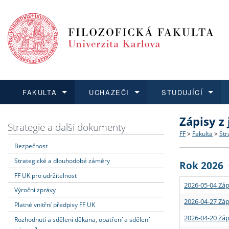
FAKULTA
UCHAZEČI
STUDUJÍCÍ
Zápisy z
FAKULTA
UCHAZEČI
STUDUJÍCÍ
VĚDA A VÝZKUM
ZAHRANIČÍ
Struktura a
Co studova
Bakalářsk
O vědě a 
Aktuální n
Strategie a další dokumenty
FF
>
Fakulta
>
Str
Bezpečnost
Dozvědět se více
Podat přihlášku
Dozvědět se více
Dozvědět se více
Dozvědět se více
Strategie 
Učitelské 
Doktorské
Akademické
Vyjíždějící
Strategické a dlouhodobé záměry
Rok 2026
Podpora a
Informace 
Rigorózní 
Granty a p
Přijíždějíc
FF UK pro udržitelnost
2026-05-04 Záp
Výroční zprávy
Absolventi
Vyjíždějíc
2026-04-27 Záp
Platné vnitřní předpisy FF UK
2026-04-20 Záp
Rozhodnutí a sdělení děkana, opatření a sdělení
Fakultní š