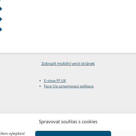
Zobrazit mobilní verzi stránek
E-shop FF UK
Face Up oznamovací aplikace
Spravovat souhlas s cookies
cílem vylepšení