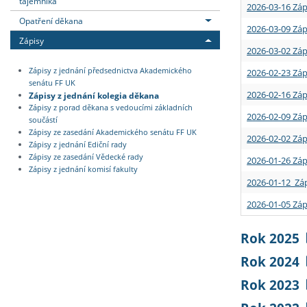
tajemníka
2026-03-16 Záp
Opatření děkana
2026-03-09 Záp
Zápisy
2026-03-02 Záp
Zápisy z jednání předsednictva Akademického
2026-02-23 Záp
senátu FF UK
2026-02-16 Záp
Zápisy z jednání kolegia děkana
Zápisy z porad děkana s vedoucími základních
2026-02-09 Záp
součástí
Zápisy ze zasedání Akademického senátu FF UK
2026-02-02 Záp
Zápisy z jednání Ediční rady
Zápisy ze zasedání Vědecké rady
2026-01-26 Záp
Zápisy z jednání komisí fakulty
2026-01-12 Záp
2026-01-05 Záp
Rok 2025
Rok 2024
Rok 2023