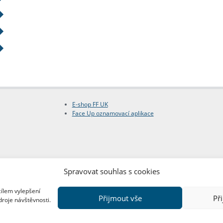
E-shop FF UK
Face Up oznamovací aplikace
Spravovat souhlas s cookies
cílem vylepšení
Přijmout vše
Př
droje návštěvnosti.
Copyright © FF UK 2026
Design:
Red Peppers