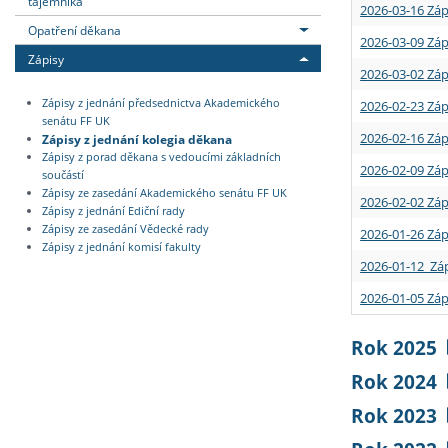
tajemníka
2026-03-16 Záp
Opatření děkana
2026-03-09 Záp
Zápisy
2026-03-02 Záp
Zápisy z jednání předsednictva Akademického
2026-02-23 Záp
senátu FF UK
2026-02-16 Záp
Zápisy z jednání kolegia děkana
Zápisy z porad děkana s vedoucími základních
2026-02-09 Záp
součástí
Zápisy ze zasedání Akademického senátu FF UK
2026-02-02 Záp
Zápisy z jednání Ediční rady
Zápisy ze zasedání Vědecké rady
2026-01-26 Záp
Zápisy z jednání komisí fakulty
2026-01-12 Záp
2026-01-05 Záp
Rok 2025
Rok 2024
Rok 2023