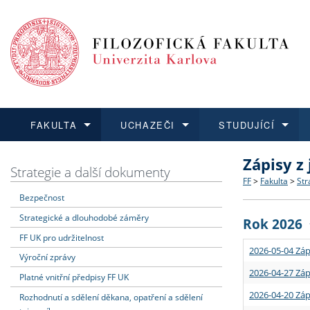
FAKULTA
UCHAZEČI
STUDUJÍCÍ
Zápisy z
FAKULTA
UCHAZEČI
STUDUJÍCÍ
VĚDA A VÝZKUM
ZAHRANIČÍ
Struktura a
Co studova
Bakalářsk
O vědě a 
Aktuální n
Strategie a další dokumenty
FF
>
Fakulta
>
Str
Bezpečnost
Dozvědět se více
Podat přihlášku
Dozvědět se více
Dozvědět se více
Dozvědět se více
Strategie 
Učitelské 
Doktorské
Akademické
Vyjíždějící
Strategické a dlouhodobé záměry
Rok 2026
Podpora a
Informace 
Rigorózní 
Granty a p
Přijíždějíc
FF UK pro udržitelnost
2026-05-04 Záp
Výroční zprávy
Absolventi
Vyjíždějíc
2026-04-27 Záp
Platné vnitřní předpisy FF UK
2026-04-20 Záp
Rozhodnutí a sdělení děkana, opatření a sdělení
Fakultní š