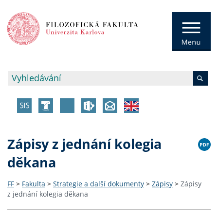
Zápisy z jednání kolegia
děkana
FF
>
Fakulta
>
Strategie a další dokumenty
>
Zápisy
>
Zápisy
z jednání kolegia děkana