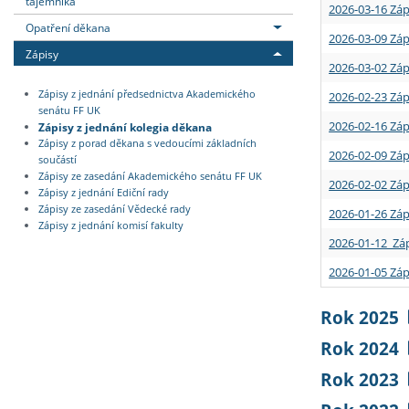
tajemníka
2026-03-16 Záp
Opatření děkana
2026-03-09 Záp
Zápisy
2026-03-02 Záp
Zápisy z jednání předsednictva Akademického
2026-02-23 Záp
senátu FF UK
2026-02-16 Záp
Zápisy z jednání kolegia děkana
Zápisy z porad děkana s vedoucími základních
2026-02-09 Záp
součástí
Zápisy ze zasedání Akademického senátu FF UK
2026-02-02 Záp
Zápisy z jednání Ediční rady
Zápisy ze zasedání Vědecké rady
2026-01-26 Záp
Zápisy z jednání komisí fakulty
2026-01-12 Záp
2026-01-05 Záp
Rok 2025
Rok 2024
Rok 2023