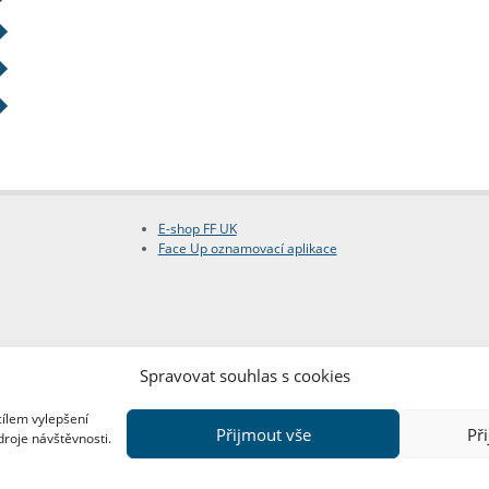
E-shop FF UK
Face Up oznamovací aplikace
Spravovat souhlas s cookies
cílem vylepšení
Přijmout vše
Př
droje návštěvnosti.
Copyright © FF UK 2026
Design:
Red Peppers