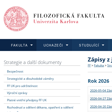
FAKULTA
UCHAZEČI
STUDUJÍCÍ
Zápisy z
FAKULTA
UCHAZEČI
STUDUJÍCÍ
VĚDA A VÝZKUM
ZAHRANIČÍ
Struktura a
Co studova
Bakalářsk
O vědě a 
Aktuální n
Strategie a další dokumenty
FF
>
Fakulta
>
Str
Bezpečnost
Dozvědět se více
Podat přihlášku
Dozvědět se více
Dozvědět se více
Dozvědět se více
Strategie 
Učitelské 
Doktorské
Akademické
Vyjíždějící
Strategické a dlouhodobé záměry
Rok 2026
Podpora a
Informace 
Rigorózní 
Granty a p
Přijíždějíc
FF UK pro udržitelnost
2026-05-04 Záp
Výroční zprávy
Absolventi
Vyjíždějíc
2026-04-27 Záp
Platné vnitřní předpisy FF UK
2026-04-20 Záp
Rozhodnutí a sdělení děkana, opatření a sdělení
Fakultní š