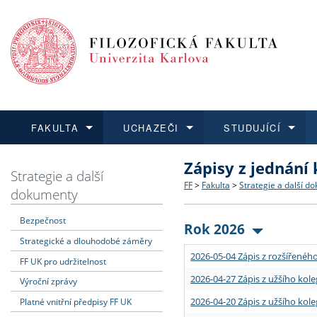
FAKULTA
UCHAZEČI
STUDUJÍCÍ
Zápisy z jednání
FAKULTA
UCHAZEČI
STUDUJÍCÍ
VĚDA A VÝZKUM
ZAHRANIČÍ
Struktura a historie
Co studovat a jak se přihlá
Bakalářské a magisterské
O vědě a výzkumu na FF
Aktuální nabídky a výběrov
Strategie a další
FF
>
Fakulta
>
Strategie a další d
dokumenty
Dozvědět se více
Podat přihlášku
Dozvědět se více
Dozvědět se více
Dozvědět se více
Strategie a další dokumen
Učitelské studijní program
Doktorské studium
Akademické kvalifikace
Vyjíždějící studenti
Bezpečnost
Rok 2026
Strategické a dlouhodobé záměry
Podpora a benefity pro z
Informace k průběhu přijím
Rigorózní řízení
Granty a projekty
Přijíždějící studenti
2026-05-04 Zápis z rozšířeného
FF UK pro udržitelnost
Absolventi fakulty
Vyjíždějící zaměstnanci
2026-04-27 Zápis z užšího kole
Výroční zprávy
2026-04-20 Zápis z užšího kole
Platné vnitřní předpisy FF UK
Fakultní školy FF UK