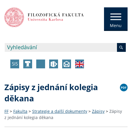
Zápisy z jednání kolegia
děkana
FF
>
Fakulta
>
Strategie a další dokumenty
>
Zápisy
>
Zápisy
z jednání kolegia děkana