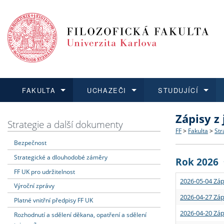
FAKULTA
UCHAZEČI
STUDUJÍCÍ
Zápisy z
FAKULTA
UCHAZEČI
STUDUJÍCÍ
VĚDA A VÝZKUM
ZAHRANIČÍ
Struktura a
Co studova
Bakalářsk
O vědě a 
Aktuální n
Strategie a další dokumenty
FF
>
Fakulta
>
Str
Bezpečnost
Dozvědět se více
Podat přihlášku
Dozvědět se více
Dozvědět se více
Dozvědět se více
Strategie 
Učitelské 
Doktorské
Akademické
Vyjíždějící
Strategické a dlouhodobé záměry
Rok 2026
Podpora a
Informace 
Rigorózní 
Granty a p
Přijíždějíc
FF UK pro udržitelnost
2026-05-04 Záp
Výroční zprávy
Absolventi
Vyjíždějíc
2026-04-27 Záp
Platné vnitřní předpisy FF UK
2026-04-20 Záp
Rozhodnutí a sdělení děkana, opatření a sdělení
Fakultní š