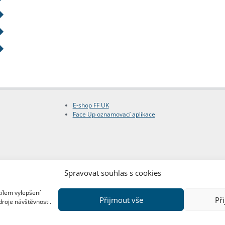
E-shop FF UK
Face Up oznamovací aplikace
Spravovat souhlas s cookies
cílem vylepšení
Přijmout vše
Př
droje návštěvnosti.
Copyright © FF UK 2026
Design:
Red Peppers