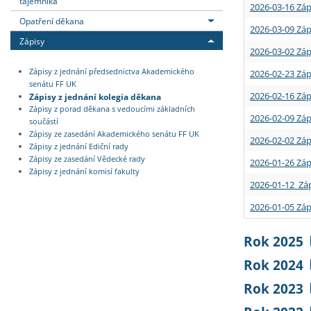
tajemníka
2026-03-16 Záp
Opatření děkana
2026-03-09 Záp
Zápisy
2026-03-02 Záp
Zápisy z jednání předsednictva Akademického
2026-02-23 Záp
senátu FF UK
2026-02-16 Záp
Zápisy z jednání kolegia děkana
Zápisy z porad děkana s vedoucími základních
2026-02-09 Záp
součástí
Zápisy ze zasedání Akademického senátu FF UK
2026-02-02 Záp
Zápisy z jednání Ediční rady
Zápisy ze zasedání Vědecké rady
2026-01-26 Záp
Zápisy z jednání komisí fakulty
2026-01-12 Záp
2026-01-05 Záp
Rok 2025
Rok 2024
Rok 2023