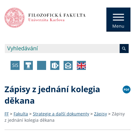
Zápisy z jednání kolegia
děkana
FF
>
Fakulta
>
Strategie a další dokumenty
>
Zápisy
>
Zápisy
z jednání kolegia děkana