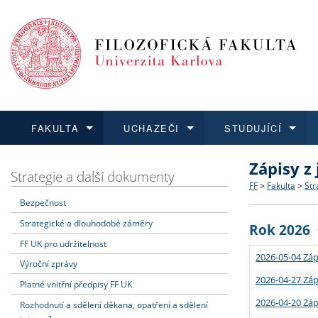
FAKULTA
UCHAZEČI
STUDUJÍCÍ
Zápisy z
FAKULTA
UCHAZEČI
STUDUJÍCÍ
VĚDA A VÝZKUM
ZAHRANIČÍ
Struktura a
Co studova
Bakalářsk
O vědě a 
Aktuální n
Strategie a další dokumenty
FF
>
Fakulta
>
Str
Bezpečnost
Dozvědět se více
Podat přihlášku
Dozvědět se více
Dozvědět se více
Dozvědět se více
Strategie 
Učitelské 
Doktorské
Akademické
Vyjíždějící
Strategické a dlouhodobé záměry
Rok 2026
Podpora a
Informace 
Rigorózní 
Granty a p
Přijíždějíc
FF UK pro udržitelnost
2026-05-04 Záp
Výroční zprávy
Absolventi
Vyjíždějíc
2026-04-27 Záp
Platné vnitřní předpisy FF UK
2026-04-20 Záp
Rozhodnutí a sdělení děkana, opatření a sdělení
Fakultní š