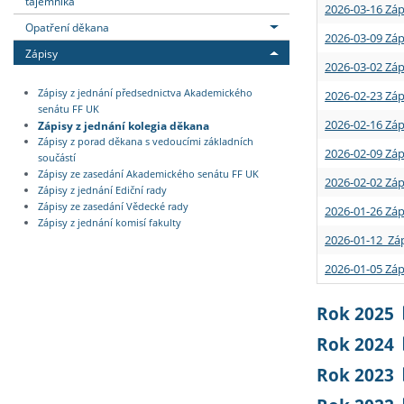
tajemníka
2026-03-16 Záp
Opatření děkana
2026-03-09 Záp
Zápisy
2026-03-02 Záp
Zápisy z jednání předsednictva Akademického
2026-02-23 Záp
senátu FF UK
2026-02-16 Záp
Zápisy z jednání kolegia děkana
Zápisy z porad děkana s vedoucími základních
2026-02-09 Záp
součástí
Zápisy ze zasedání Akademického senátu FF UK
2026-02-02 Záp
Zápisy z jednání Ediční rady
Zápisy ze zasedání Vědecké rady
2026-01-26 Záp
Zápisy z jednání komisí fakulty
2026-01-12 Záp
2026-01-05 Záp
Rok 2025
Rok 2024
Rok 2023