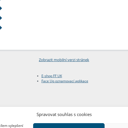
Zobrazit mobilní verzi stránek
E-shop FF UK
Face Up oznamovací aplikace
Spravovat souhlas s cookies
cílem vylepšení