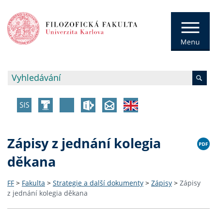
Zápisy z jednání kolegia
děkana
FF
>
Fakulta
>
Strategie a další dokumenty
>
Zápisy
>
Zápisy
z jednání kolegia děkana