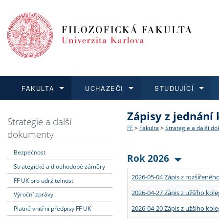
FAKULTA
UCHAZEČI
STUDUJÍCÍ
Zápisy z jednání
FAKULTA
UCHAZEČI
STUDUJÍCÍ
VĚDA A VÝZKUM
ZAHRANIČÍ
Struktura a historie
Co studovat a jak se přihlá
Bakalářské a magisterské
O vědě a výzkumu na FF
Aktuální nabídky a výběrov
Strategie a další
FF
>
Fakulta
>
Strategie a další d
dokumenty
Dozvědět se více
Podat přihlášku
Dozvědět se více
Dozvědět se více
Dozvědět se více
Strategie a další dokumen
Učitelské studijní program
Doktorské studium
Akademické kvalifikace
Vyjíždějící studenti
Bezpečnost
Rok 2026
Strategické a dlouhodobé záměry
Podpora a benefity pro z
Informace k průběhu přijím
Rigorózní řízení
Granty a projekty
Přijíždějící studenti
2026-05-04 Zápis z rozšířeného
FF UK pro udržitelnost
Absolventi fakulty
Vyjíždějící zaměstnanci
2026-04-27 Zápis z užšího kole
Výroční zprávy
2026-04-20 Zápis z užšího kole
Platné vnitřní předpisy FF UK
Fakultní školy FF UK