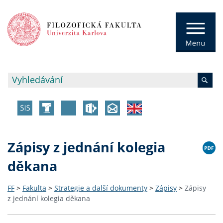
Zápisy z jednání kolegia
děkana
FF
>
Fakulta
>
Strategie a další dokumenty
>
Zápisy
>
Zápisy
z jednání kolegia děkana