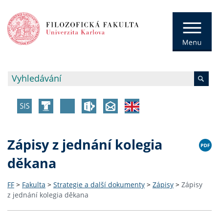
Zápisy z jednání kolegia
děkana
FF
>
Fakulta
>
Strategie a další dokumenty
>
Zápisy
>
Zápisy
z jednání kolegia děkana