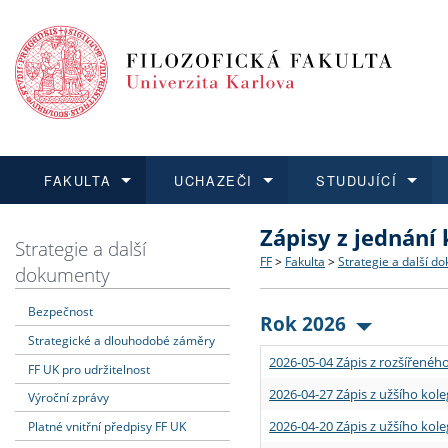
FAKULTA
UCHAZEČI
STUDUJÍCÍ
Zápisy z jednání
FAKULTA
UCHAZEČI
STUDUJÍCÍ
VĚDA A VÝZKUM
ZAHRANIČÍ
Struktura a historie
Co studovat a jak se přihlá
Bakalářské a magisterské
O vědě a výzkumu na FF
Aktuální nabídky a výběrov
Strategie a další
FF
>
Fakulta
>
Strategie a další d
dokumenty
Dozvědět se více
Podat přihlášku
Dozvědět se více
Dozvědět se více
Dozvědět se více
Strategie a další dokumen
Učitelské studijní program
Doktorské studium
Akademické kvalifikace
Vyjíždějící studenti
Bezpečnost
Rok 2026
Strategické a dlouhodobé záměry
Podpora a benefity pro z
Informace k průběhu přijím
Rigorózní řízení
Granty a projekty
Přijíždějící studenti
2026-05-04 Zápis z rozšířeného
FF UK pro udržitelnost
Absolventi fakulty
Vyjíždějící zaměstnanci
2026-04-27 Zápis z užšího kole
Výroční zprávy
2026-04-20 Zápis z užšího kole
Platné vnitřní předpisy FF UK
Fakultní školy FF UK