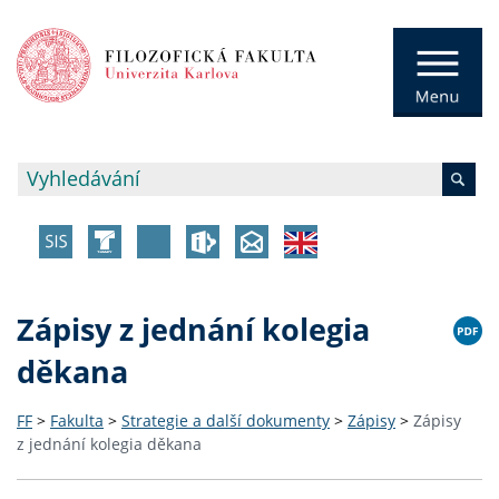
Zápisy z jednání kolegia
děkana
FF
>
Fakulta
>
Strategie a další dokumenty
>
Zápisy
>
Zápisy
z jednání kolegia děkana