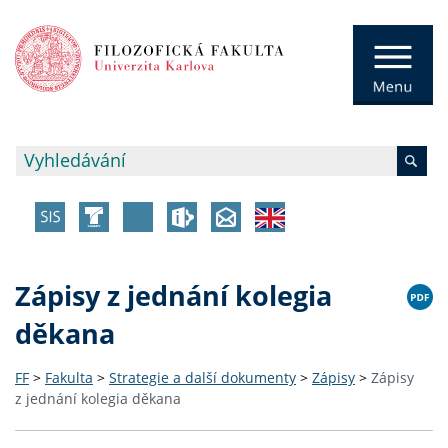
Zápisy z jednání kolegia
děkana
FF
>
Fakulta
>
Strategie a další dokumenty
>
Zápisy
>
Zápisy
z jednání kolegia děkana