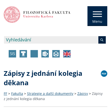
Zápisy z jednání kolegia
děkana
FF
>
Fakulta
>
Strategie a další dokumenty
>
Zápisy
>
Zápisy
z jednání kolegia děkana