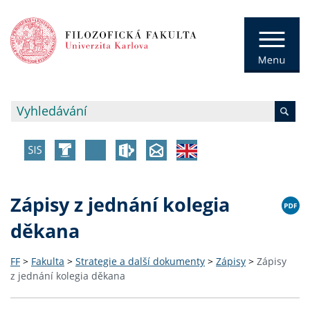
Zápisy z jednání kolegia
děkana
FF
>
Fakulta
>
Strategie a další dokumenty
>
Zápisy
>
Zápisy
z jednání kolegia děkana