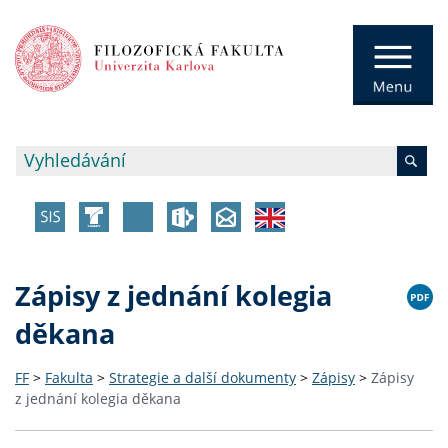
Zápisy z jednání kolegia
děkana
FF
>
Fakulta
>
Strategie a další dokumenty
>
Zápisy
>
Zápisy
z jednání kolegia děkana