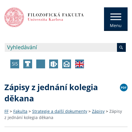
Zápisy z jednání kolegia
děkana
FF
>
Fakulta
>
Strategie a další dokumenty
>
Zápisy
>
Zápisy
z jednání kolegia děkana