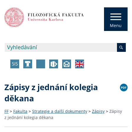
Zápisy z jednání kolegia
děkana
FF
>
Fakulta
>
Strategie a další dokumenty
>
Zápisy
>
Zápisy
z jednání kolegia děkana