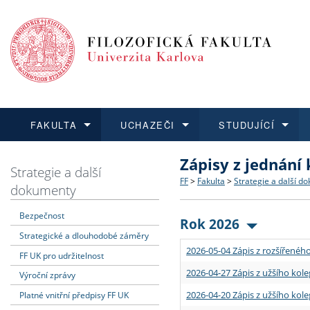
FAKULTA
UCHAZEČI
STUDUJÍCÍ
Zápisy z jednání
FAKULTA
UCHAZEČI
STUDUJÍCÍ
VĚDA A VÝZKUM
ZAHRANIČÍ
Struktura a historie
Co studovat a jak se přihlá
Bakalářské a magisterské
O vědě a výzkumu na FF
Aktuální nabídky a výběrov
Strategie a další
FF
>
Fakulta
>
Strategie a další d
dokumenty
Dozvědět se více
Podat přihlášku
Dozvědět se více
Dozvědět se více
Dozvědět se více
Strategie a další dokumen
Učitelské studijní program
Doktorské studium
Akademické kvalifikace
Vyjíždějící studenti
Bezpečnost
Rok 2026
Strategické a dlouhodobé záměry
Podpora a benefity pro z
Informace k průběhu přijím
Rigorózní řízení
Granty a projekty
Přijíždějící studenti
2026-05-04 Zápis z rozšířeného
FF UK pro udržitelnost
Absolventi fakulty
Vyjíždějící zaměstnanci
2026-04-27 Zápis z užšího kole
Výroční zprávy
2026-04-20 Zápis z užšího kole
Platné vnitřní předpisy FF UK
Fakultní školy FF UK