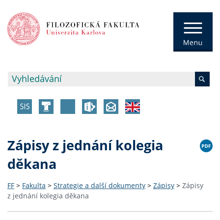
Zápisy z jednání kolegia
děkana
FF
>
Fakulta
>
Strategie a další dokumenty
>
Zápisy
>
Zápisy
z jednání kolegia děkana