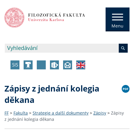
Zápisy z jednání kolegia
děkana
FF
>
Fakulta
>
Strategie a další dokumenty
>
Zápisy
>
Zápisy
z jednání kolegia děkana