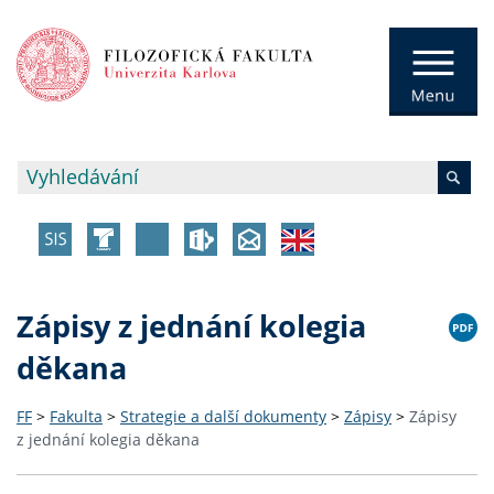
Zápisy z jednání kolegia
děkana
FF
>
Fakulta
>
Strategie a další dokumenty
>
Zápisy
>
Zápisy
z jednání kolegia děkana