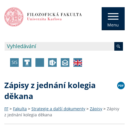
Zápisy z jednání kolegia
děkana
FF
>
Fakulta
>
Strategie a další dokumenty
>
Zápisy
>
Zápisy
z jednání kolegia děkana