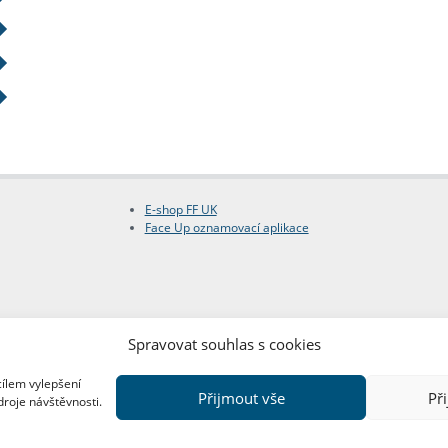
E-shop FF UK
Face Up oznamovací aplikace
Spravovat souhlas s cookies
cílem vylepšení
Přijmout vše
Př
droje návštěvnosti.
Copyright © FF UK 2026
Design:
Red Peppers