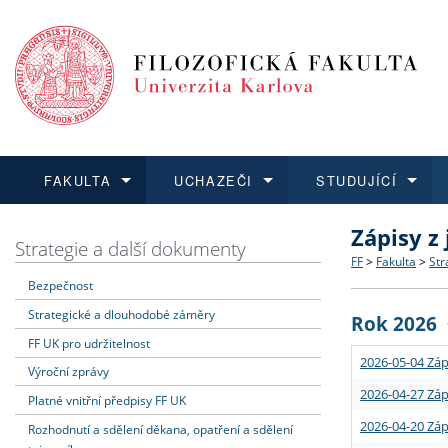
FAKULTA
UCHAZEČI
STUDUJÍCÍ
Zápisy z
FAKULTA
UCHAZEČI
STUDUJÍCÍ
VĚDA A VÝZKUM
ZAHRANIČÍ
Struktura a
Co studova
Bakalářsk
O vědě a 
Aktuální n
Strategie a další dokumenty
FF
>
Fakulta
>
Str
Bezpečnost
Dozvědět se více
Podat přihlášku
Dozvědět se více
Dozvědět se více
Dozvědět se více
Strategie 
Učitelské 
Doktorské
Akademické
Vyjíždějící
Strategické a dlouhodobé záměry
Rok 2026
Podpora a
Informace 
Rigorózní 
Granty a p
Přijíždějíc
FF UK pro udržitelnost
2026-05-04 Záp
Výroční zprávy
Absolventi
Vyjíždějíc
2026-04-27 Záp
Platné vnitřní předpisy FF UK
2026-04-20 Záp
Rozhodnutí a sdělení děkana, opatření a sdělení
Fakultní š