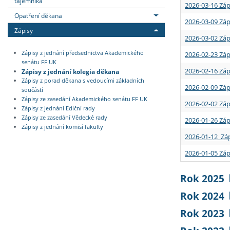
tajemníka
2026-03-16 Záp
Opatření děkana
2026-03-09 Záp
Zápisy
2026-03-02 Záp
Zápisy z jednání předsednictva Akademického
2026-02-23 Záp
senátu FF UK
2026-02-16 Záp
Zápisy z jednání kolegia děkana
Zápisy z porad děkana s vedoucími základních
2026-02-09 Záp
součástí
Zápisy ze zasedání Akademického senátu FF UK
2026-02-02 Záp
Zápisy z jednání Ediční rady
Zápisy ze zasedání Vědecké rady
2026-01-26 Záp
Zápisy z jednání komisí fakulty
2026-01-12 Záp
2026-01-05 Záp
Rok 2025
Rok 2024
Rok 2023