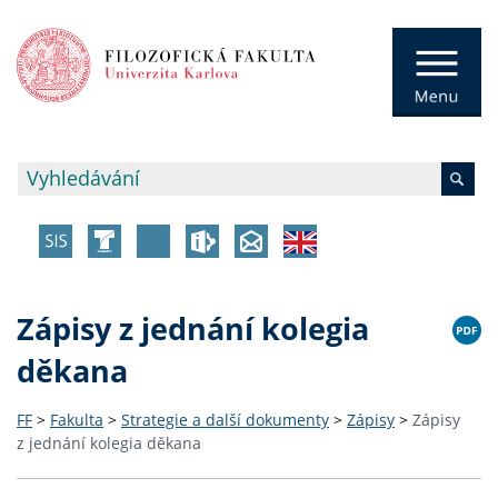
Zápisy z jednání kolegia
děkana
FF
>
Fakulta
>
Strategie a další dokumenty
>
Zápisy
>
Zápisy
z jednání kolegia děkana