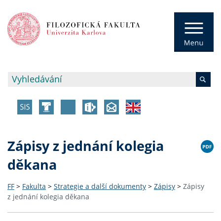
Zápisy z jednání kolegia
děkana
FF
>
Fakulta
>
Strategie a další dokumenty
>
Zápisy
>
Zápisy
z jednání kolegia děkana