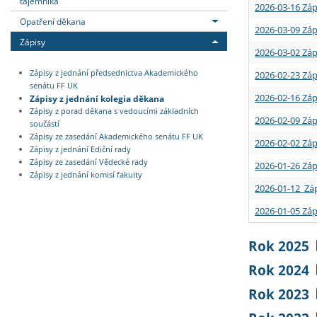
tajemníka
2026-03-16 Záp
Opatření děkana
2026-03-09 Záp
Zápisy
2026-03-02 Záp
Zápisy z jednání předsednictva Akademického
2026-02-23 Záp
senátu FF UK
2026-02-16 Záp
Zápisy z jednání kolegia děkana
Zápisy z porad děkana s vedoucími základních
2026-02-09 Záp
součástí
Zápisy ze zasedání Akademického senátu FF UK
2026-02-02 Záp
Zápisy z jednání Ediční rady
Zápisy ze zasedání Vědecké rady
2026-01-26 Záp
Zápisy z jednání komisí fakulty
2026-01-12 Záp
2026-01-05 Záp
Rok 2025
Rok 2024
Rok 2023