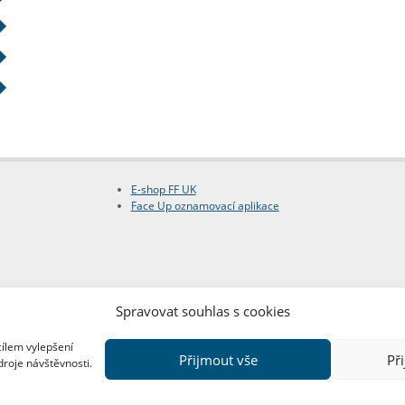
E-shop FF UK
Face Up oznamovací aplikace
Spravovat souhlas s cookies
cílem vylepšení
Přijmout vše
Př
droje návštěvnosti.
Copyright © FF UK 2026
Design:
Red Peppers