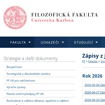
FAKULTA
UCHAZEČI
STUDUJÍCÍ
Zápisy z
FAKULTA
UCHAZEČI
STUDUJÍCÍ
VĚDA A VÝZKUM
ZAHRANIČÍ
Struktura a
Co studova
Bakalářsk
O vědě a 
Aktuální n
Strategie a další dokumenty
FF
>
Fakulta
>
Str
Bezpečnost
Dozvědět se více
Podat přihlášku
Dozvědět se více
Dozvědět se více
Dozvědět se více
Strategie 
Učitelské 
Doktorské
Akademické
Vyjíždějící
Strategické a dlouhodobé záměry
Rok 2026
Podpora a
Informace 
Rigorózní 
Granty a p
Přijíždějíc
FF UK pro udržitelnost
2026-05-04 Záp
Výroční zprávy
Absolventi
Vyjíždějíc
2026-04-27 Záp
Platné vnitřní předpisy FF UK
2026-04-20 Záp
Rozhodnutí a sdělení děkana, opatření a sdělení
Fakultní š