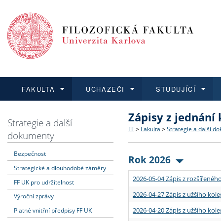
FAKULTA
UCHAZEČI
STUDUJÍCÍ
Zápisy z jednání
FAKULTA
UCHAZEČI
STUDUJÍCÍ
VĚDA A VÝZKUM
ZAHRANIČÍ
Struktura a historie
Co studovat a jak se přihlá
Bakalářské a magisterské
O vědě a výzkumu na FF
Aktuální nabídky a výběrov
Strategie a další
FF
>
Fakulta
>
Strategie a další d
dokumenty
Dozvědět se více
Podat přihlášku
Dozvědět se více
Dozvědět se více
Dozvědět se více
Strategie a další dokumen
Učitelské studijní program
Doktorské studium
Akademické kvalifikace
Vyjíždějící studenti
Bezpečnost
Rok 2026
Strategické a dlouhodobé záměry
Podpora a benefity pro z
Informace k průběhu přijím
Rigorózní řízení
Granty a projekty
Přijíždějící studenti
2026-05-04 Zápis z rozšířeného
FF UK pro udržitelnost
Absolventi fakulty
Vyjíždějící zaměstnanci
2026-04-27 Zápis z užšího kole
Výroční zprávy
2026-04-20 Zápis z užšího kole
Platné vnitřní předpisy FF UK
Fakultní školy FF UK